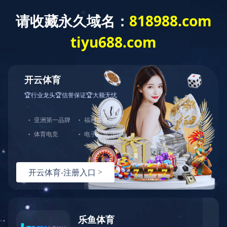
您当前的位置：
首页
>
产品中心
>
普源产品
>
电子负载
产品中心
全部产品
电子负载
频谱分析仪
数字示波器